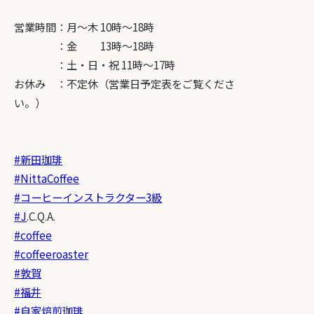
営業時間：月～木 10時～18時
：金 13時～18時
：土・日・祝 11時～17時
お休み ：不定休（営業日予定表をご覧くださ
い。）
#新田珈琲
#NittaCoffee
#コーヒーインストラクター3級
#J
.C.Q.A.
#coffee
#coffeeroaster
#敦賀
#福井
#自家焙煎珈琲